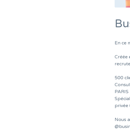
Bu
En ce 
Créée 
recrut
500 cli
Consult
PARIS 
Spécia
privée
Nous a
@busin