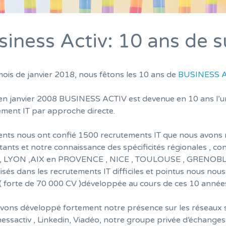
siness Activ: 10 ans de 
mois de janvier 2018, nous fêtons les 10 ans de
BUSINESS 
en janvier 2008 BUSINESS ACTIV est devenue en 10 ans l’un
ement IT par approche directe.
ents nous ont confié 1500 recrutements IT que nous avons ré
ants et notre connaissance des spécificités régionales , co
, LYON ,AIX en PROVENCE , NICE , TOULOUSE , GRENOBLE
lisés dans les recrutements IT difficiles et pointus nous n
 ( forte de 70 000 CV )développée au cours de ces 10 année
vons développé fortement notre présence sur les réseaux 
essactiv , Linkedin, Viadéo, notre groupe privée d’échang