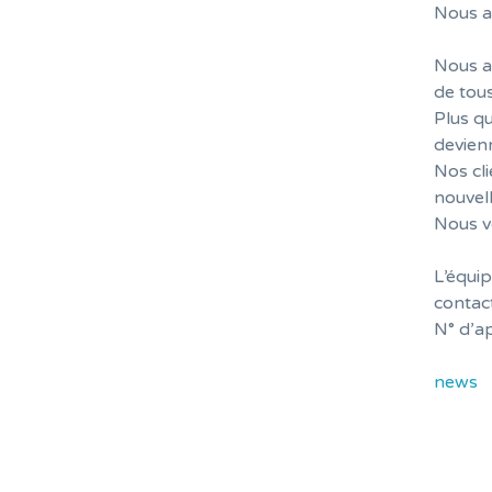
Nous av
Nous av
de tou
Plus qu
devienn
Nos cli
nouvel
Nous v
L’équi
contac
N° d’ap
news