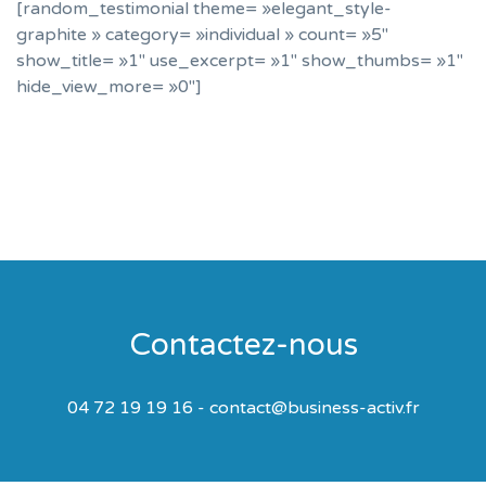
[random_testimonial theme= »elegant_style-
graphite » category= »individual » count= »5″
show_title= »1″ use_excerpt= »1″ show_thumbs= »1″
hide_view_more= »0″]
Contactez-nous
04 72 19 19 16 - contact@business-activ.fr